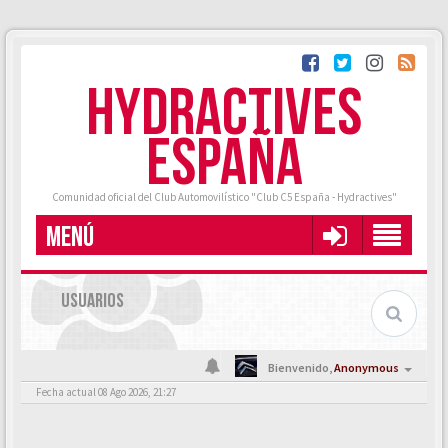
HYDRACTIVES
ESPAÑA
Comunidad oficial del Club Automovilístico "Club C5 España - Hydractives"
MENÚ
USUARIOS
Bienvenido,
Anonymous
Fecha actual 08 Ago 2026, 21:27