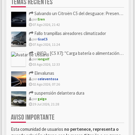
TEMAS RECIENTES
Salvando un Citroën C5 del desguace: Presentación y seguimiento
por
Eren
07 Ago 2026, 21:42
Fallo trampillas aireadores climatizador
por
GsaC5
07 Ago 2026, 11:24
- INFO - [C5 X7]: "Carga batería o alimentación eléctri...
por
iongolf
03 Ago 2026, 12:33
Elevalunas
por
celeventosa
02 Ago 2026, 07:26
suspensión delantera dura
por
galgo
29 Jul 2026, 21:28
AVISO IMPORTANTE
Esta comunidad de usuarios
no pertenece, representa o