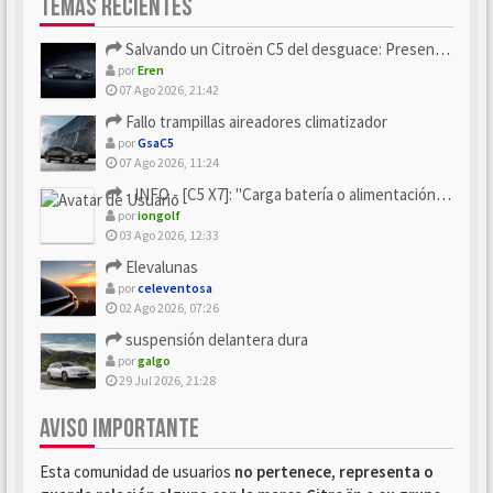
TEMAS RECIENTES
Salvando un Citroën C5 del desguace: Presentación y seguimiento
por
Eren
07 Ago 2026, 21:42
Fallo trampillas aireadores climatizador
por
GsaC5
07 Ago 2026, 11:24
- INFO - [C5 X7]: "Carga batería o alimentación eléctri...
por
iongolf
03 Ago 2026, 12:33
Elevalunas
por
celeventosa
02 Ago 2026, 07:26
suspensión delantera dura
por
galgo
29 Jul 2026, 21:28
AVISO IMPORTANTE
Esta comunidad de usuarios
no pertenece, representa o