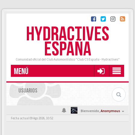
HYDRACTIVES
ESPAÑA
Comunidad oficial del Club Automovilístico "Club C5 España - Hydractives"
MENÚ
USUARIOS
Bienvenido,
Anonymous
Fecha actual 09 Ago 2026, 10:52