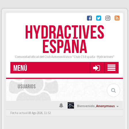
HYDRACTIVES
ESPAÑA
Comunidad oficial del Club Automovilístico "Club C5 España - Hydractives"
MENÚ
USUARIOS
Bienvenido,
Anonymous
Fecha actual 08 Ago 2026, 11:52