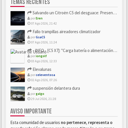
TEMAS RECIENTES
Salvando un Citroën C5 del desguace: Presentación y seguimiento
por
Eren
07 Ago 2026, 21:42
Fallo trampillas aireadores climatizador
por
GsaC5
07 Ago 2026, 11:24
- INFO - [C5 X7]: "Carga batería o alimentación eléctri...
por
iongolf
03 Ago 2026, 12:33
Elevalunas
por
celeventosa
02 Ago 2026, 07:26
suspensión delantera dura
por
galgo
29 Jul 2026, 21:28
AVISO IMPORTANTE
Esta comunidad de usuarios
no pertenece, representa o