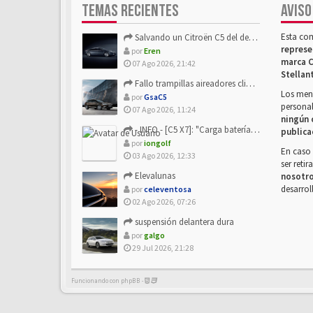
TEMAS RECIENTES
AVISO
Esta co
Salvando un Citroën C5 del desguace: Presentación y seguimiento
represe
por
Eren
marca C
07 Ago 2026, 21:42
Stellan
Fallo trampillas aireadores climatizador
Los mens
por
GsaC5
personal
07 Ago 2026, 11:24
ningún 
- INFO - [C5 X7]: "Carga batería o alimentación eléctri...
publica
por
iongolf
En caso 
03 Ago 2026, 12:33
ser reti
Elevalunas
nosotr
desarrol
por
celeventosa
02 Ago 2026, 07:26
suspensión delantera dura
por
galgo
29 Jul 2026, 21:28
Funcionando con phpBB -