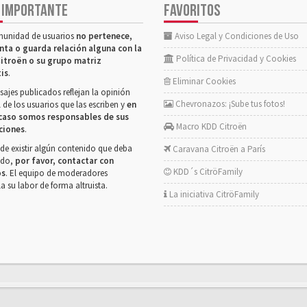
 IMPORTANTE
FAVORITOS
munidad de usuarios
no pertenece,
Aviso Legal y Condiciones de Uso
nta o guarda relación alguna con la
Política de Privacidad y Cookies
itroën o su grupo matriz
tis
.
Eliminar Cookies
ajes publicados reflejan la opinión
Chevronazos: ¡Sube tus fotos!
 de los usuarios que las escriben y
en
caso somos responsables de sus
Macro KDD Citroën
ciones
.
de existir algún contenido que deba
Caravana Citroën a París
rado,
por favor, contactar con
KDD´s CitröFamily
os
. El equipo de moderadores
la su labor de forma altruista.
La iniciativa CitröFamily