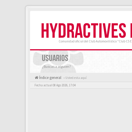
HYDRACTIVES
Comunidad oficial del Club Automovilístico "Club C5 
USUARIOS
¿Buscas a alguien?
Índice general
« Usted esta aquí
Fecha actual 08 Ago 2026, 17:04