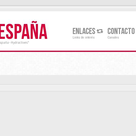
 ESPAÑA
ENLACES
CONTACTO
Links de interés
Canales
España - Hydractives"