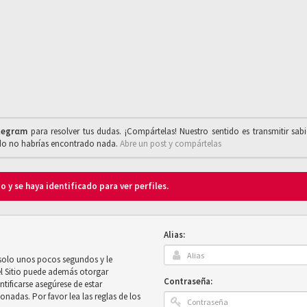
legrαm
para resolver tus dudas. ¡Compártelas! Nuestro sentido es transmitir sab
ado no habrías encontrado nada.
Abre un post y compártelas
o y se haya identificado para ver perfiles.
Alias:
 solo unos pocos segundos y le
el Sitio puede además otorgar
Contraseña:
ntificarse asegúrese de estar
onadas. Por favor lea las reglas de los