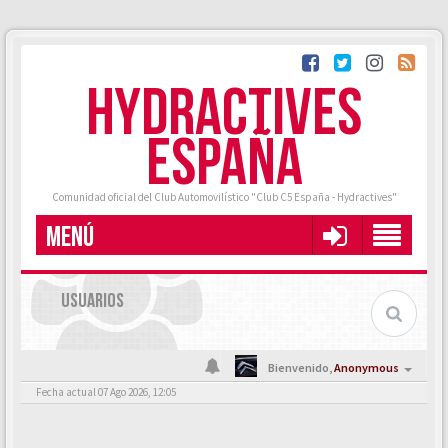
HYDRACTIVES
ESPAÑA
Comunidad oficial del Club Automovilístico "Club C5 España - Hydractives"
MENÚ
USUARIOS
Bienvenido,
Anonymous
Fecha actual 07 Ago 2026, 12:05