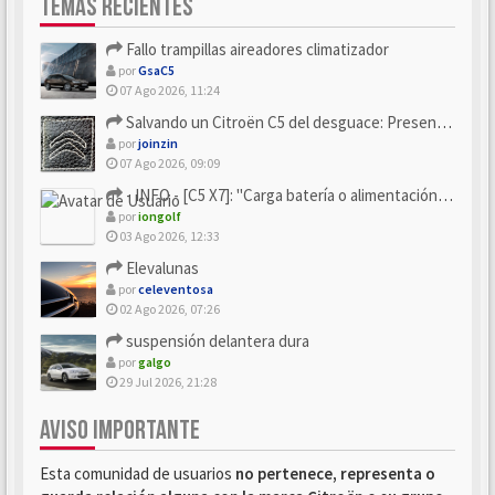
TEMAS RECIENTES
Fallo trampillas aireadores climatizador
por
GsaC5
07 Ago 2026, 11:24
Salvando un Citroën C5 del desguace: Presentación y seguimiento
por
joinzin
07 Ago 2026, 09:09
- INFO - [C5 X7]: "Carga batería o alimentación eléctri...
por
iongolf
03 Ago 2026, 12:33
Elevalunas
por
celeventosa
02 Ago 2026, 07:26
suspensión delantera dura
por
galgo
29 Jul 2026, 21:28
AVISO IMPORTANTE
Esta comunidad de usuarios
no pertenece, representa o