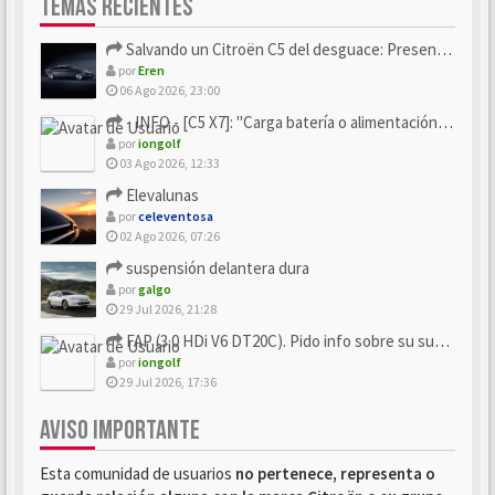
TEMAS RECIENTES
Salvando un Citroën C5 del desguace: Presentación y seguimiento
por
Eren
06 Ago 2026, 23:00
- INFO - [C5 X7]: "Carga batería o alimentación eléctri...
por
iongolf
03 Ago 2026, 12:33
Elevalunas
por
celeventosa
02 Ago 2026, 07:26
suspensión delantera dura
por
galgo
29 Jul 2026, 21:28
FAP (3.0 HDi V6 DT20C). Pido info sobre su sustitución
por
iongolf
29 Jul 2026, 17:36
AVISO IMPORTANTE
Esta comunidad de usuarios
no pertenece, representa o