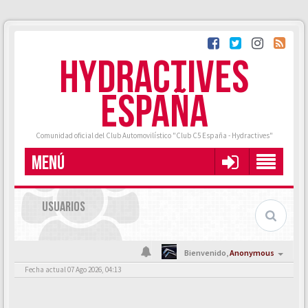
HYDRACTIVES
ESPAÑA
Comunidad oficial del Club Automovilístico "Club C5 España - Hydractives"
MENÚ
USUARIOS
Bienvenido,
Anonymous
Fecha actual 07 Ago 2026, 04:13