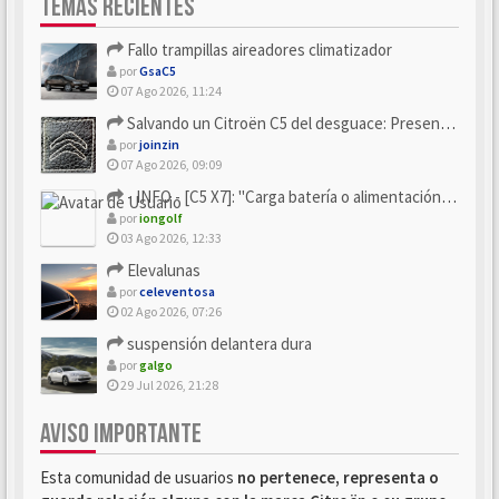
TEMAS RECIENTES
Fallo trampillas aireadores climatizador
por
GsaC5
07 Ago 2026, 11:24
Salvando un Citroën C5 del desguace: Presentación y seguimiento
por
joinzin
07 Ago 2026, 09:09
- INFO - [C5 X7]: "Carga batería o alimentación eléctri...
por
iongolf
03 Ago 2026, 12:33
Elevalunas
por
celeventosa
02 Ago 2026, 07:26
suspensión delantera dura
por
galgo
29 Jul 2026, 21:28
AVISO IMPORTANTE
Esta comunidad de usuarios
no pertenece, representa o