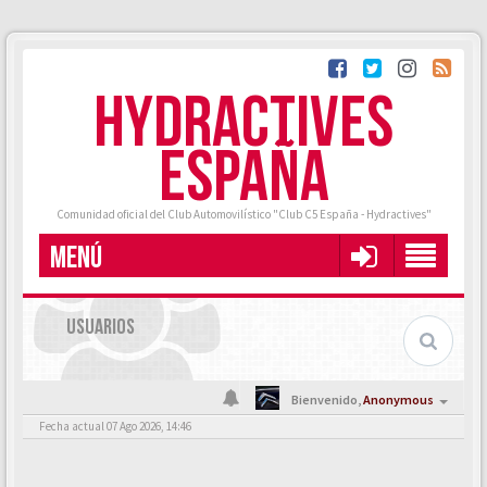
HYDRACTIVES
ESPAÑA
Comunidad oficial del Club Automovilístico "Club C5 España - Hydractives"
MENÚ
USUARIOS
Bienvenido,
Anonymous
Fecha actual 07 Ago 2026, 14:46