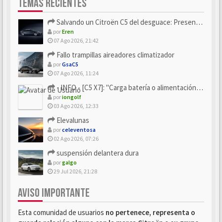
TEMAS RECIENTES
Salvando un Citroën C5 del desguace: Presentación y seguimiento
por
Eren
07 Ago 2026, 21:42
Fallo trampillas aireadores climatizador
por
GsaC5
07 Ago 2026, 11:24
- INFO - [C5 X7]: "Carga batería o alimentación eléctri...
por
iongolf
03 Ago 2026, 12:33
Elevalunas
por
celeventosa
02 Ago 2026, 07:26
suspensión delantera dura
por
galgo
29 Jul 2026, 21:28
AVISO IMPORTANTE
Esta comunidad de usuarios
no pertenece, representa o