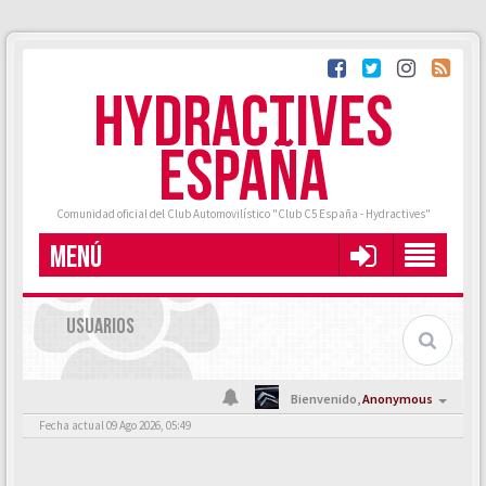
HYDRACTIVES
ESPAÑA
Comunidad oficial del Club Automovilístico "Club C5 España - Hydractives"
MENÚ
USUARIOS
Bienvenido,
Anonymous
Fecha actual 09 Ago 2026, 05:49