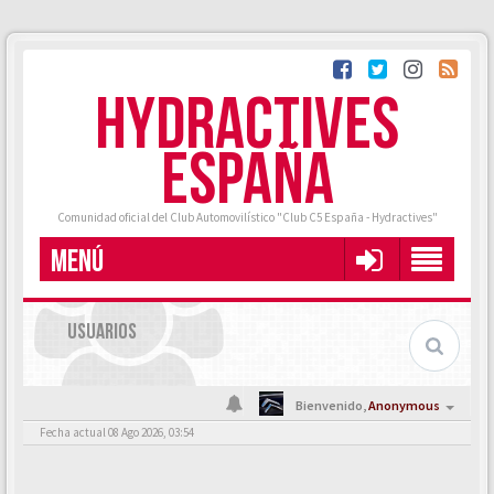
HYDRACTIVES
ESPAÑA
Comunidad oficial del Club Automovilístico "Club C5 España - Hydractives"
MENÚ
USUARIOS
Bienvenido,
Anonymous
Fecha actual 08 Ago 2026, 03:54