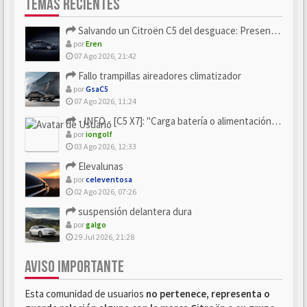
TEMAS RECIENTES
Salvando un Citroën C5 del desguace: Presentación y seguimiento
por
Eren
07 Ago 2026, 21:42
Fallo trampillas aireadores climatizador
por
GsaC5
07 Ago 2026, 11:24
- INFO - [C5 X7]: "Carga batería o alimentación eléctri...
por
iongolf
03 Ago 2026, 12:33
Elevalunas
por
celeventosa
02 Ago 2026, 07:26
suspensión delantera dura
por
galgo
29 Jul 2026, 21:28
AVISO IMPORTANTE
Esta comunidad de usuarios
no pertenece, representa o