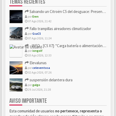
TEMAS RECIENTES
Salvando un Citroën C5 del desguace: Presentación y seguimiento
por
Eren
07 Ago 2026, 21:42
Fallo trampillas aireadores climatizador
por
GsaC5
07 Ago 2026, 11:24
- INFO - [C5 X7]: "Carga batería o alimentación eléctri...
por
iongolf
03 Ago 2026, 12:33
Elevalunas
por
celeventosa
02 Ago 2026, 07:26
suspensión delantera dura
por
galgo
29 Jul 2026, 21:28
AVISO IMPORTANTE
Esta comunidad de usuarios
no pertenece, representa o