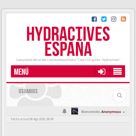
HYDRACTIVES
ESPAÑA
Comunidad oficial del Club Automovilístico "Club C5 España - Hydractives"
MENÚ
USUARIOS
Bienvenido,
Anonymous
Fecha actual 08 Ago 2026, 06:49