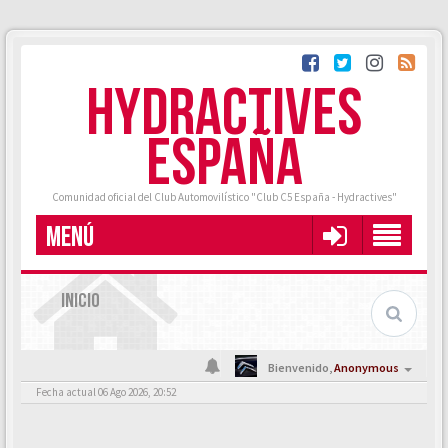
HYDRACTIVES
ESPAÑA
Comunidad oficial del Club Automovilístico "Club C5 España - Hydractives"
MENÚ
INICIO
Bienvenido,
Anonymous
Fecha actual 06 Ago 2026, 20:52