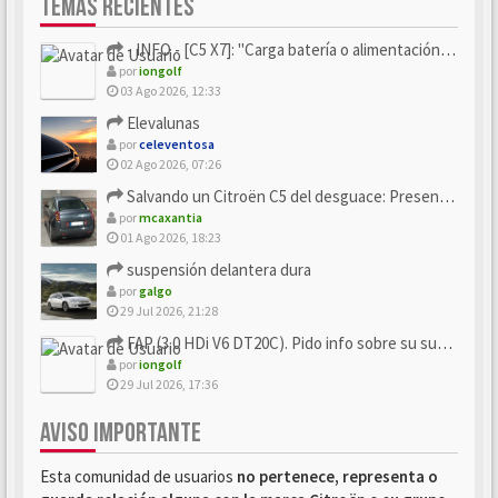
TEMAS RECIENTES
- INFO - [C5 X7]: "Carga batería o alimentación eléctri...
por
iongolf
03 Ago 2026, 12:33
Elevalunas
por
celeventosa
02 Ago 2026, 07:26
Salvando un Citroën C5 del desguace: Presentación y seguimiento
por
mcaxantia
01 Ago 2026, 18:23
suspensión delantera dura
por
galgo
29 Jul 2026, 21:28
FAP (3.0 HDi V6 DT20C). Pido info sobre su sustitución
por
iongolf
29 Jul 2026, 17:36
AVISO IMPORTANTE
Esta comunidad de usuarios
no pertenece, representa o