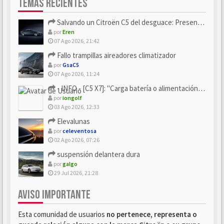
TEMAS RECIENTES
Salvando un Citroën C5 del desguace: Presentación y seguimiento
por
Eren
07 Ago 2026, 21:42
Fallo trampillas aireadores climatizador
por
GsaC5
07 Ago 2026, 11:24
- INFO - [C5 X7]: "Carga batería o alimentación eléctri...
por
iongolf
03 Ago 2026, 12:33
Elevalunas
por
celeventosa
02 Ago 2026, 07:26
suspensión delantera dura
por
galgo
29 Jul 2026, 21:28
AVISO IMPORTANTE
Esta comunidad de usuarios
no pertenece, representa o