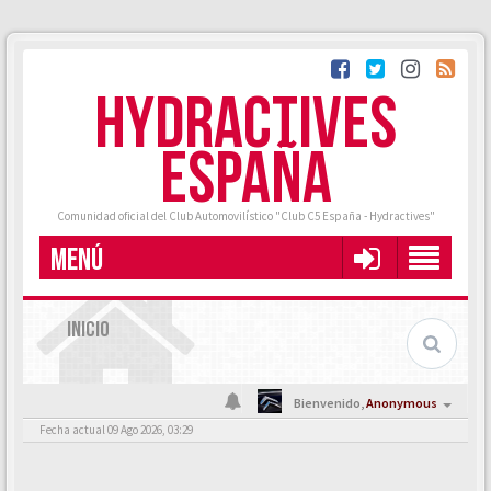
HYDRACTIVES
ESPAÑA
Comunidad oficial del Club Automovilístico "Club C5 España - Hydractives"
MENÚ
INICIO
Bienvenido,
Anonymous
Fecha actual 09 Ago 2026, 03:29