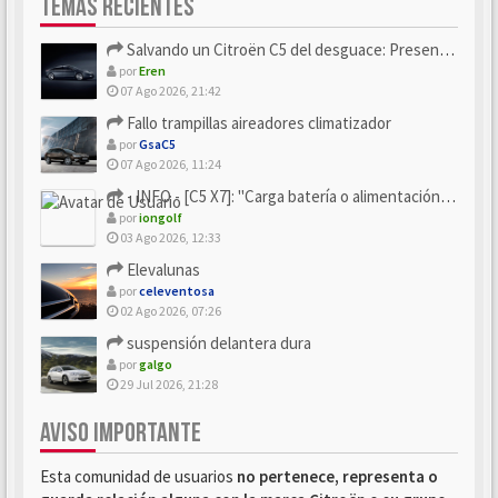
TEMAS RECIENTES
Salvando un Citroën C5 del desguace: Presentación y seguimiento
por
Eren
07 Ago 2026, 21:42
Fallo trampillas aireadores climatizador
por
GsaC5
07 Ago 2026, 11:24
- INFO - [C5 X7]: "Carga batería o alimentación eléctri...
por
iongolf
03 Ago 2026, 12:33
Elevalunas
por
celeventosa
02 Ago 2026, 07:26
suspensión delantera dura
por
galgo
29 Jul 2026, 21:28
AVISO IMPORTANTE
Esta comunidad de usuarios
no pertenece, representa o