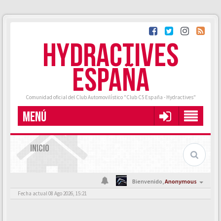
HYDRACTIVES
ESPAÑA
Comunidad oficial del Club Automovilístico "Club C5 España - Hydractives"
MENÚ
INICIO
Bienvenido,
Anonymous
Fecha actual 08 Ago 2026, 15:21