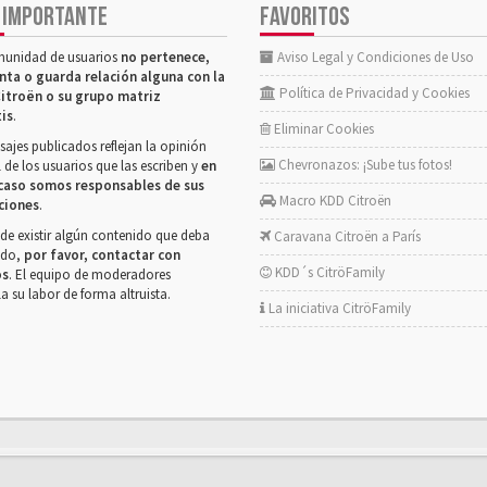
 IMPORTANTE
FAVORITOS
munidad de usuarios
no pertenece,
Aviso Legal y Condiciones de Uso
nta o guarda relación alguna con la
Política de Privacidad y Cookies
itroën o su grupo matriz
tis
.
Eliminar Cookies
ajes publicados reflejan la opinión
Chevronazos: ¡Sube tus fotos!
 de los usuarios que las escriben y
en
caso somos responsables de sus
Macro KDD Citroën
ciones
.
de existir algún contenido que deba
Caravana Citroën a París
rado,
por favor, contactar con
KDD´s CitröFamily
os
. El equipo de moderadores
la su labor de forma altruista.
La iniciativa CitröFamily