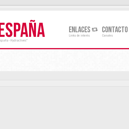
 ESPAÑA
ENLACES
CONTACTO
Links de interés
Canales
España - Hydractives"