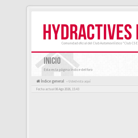
HYDRACTIVES
Comunidad oficial del Club Automovilístico "Club C5 
INICIO
Esta es la página índice del foro
Índice general
« Usted esta aquí
Fecha actual 06 Ago 2026, 15:43