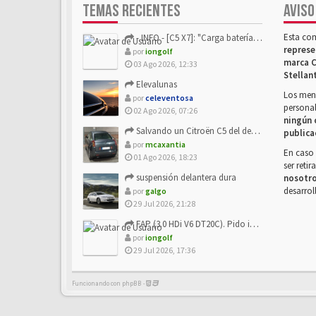
TEMAS RECIENTES
AVISO
Esta co
- INFO - [C5 X7]: "Carga batería o alimentación eléctri...
represe
por
iongolf
marca C
03 Ago 2026, 12:33
Stellan
Elevalunas
Los mens
por
celeventosa
personal
02 Ago 2026, 07:26
ningún 
Salvando un Citroën C5 del desguace: Presentación y seguimiento
publica
por
mcaxantia
En caso 
01 Ago 2026, 18:23
ser reti
suspensión delantera dura
nosotr
desarrol
por
galgo
29 Jul 2026, 21:28
FAP (3.0 HDi V6 DT20C). Pido info sobre su sustitución
por
iongolf
29 Jul 2026, 17:36
Funcionando con phpBB -