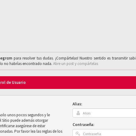
legrαm
para resolver tus dudas. ¡Compártelas! Nuestro sentido es transmitir sab
ado no habrías encontrado nada.
Abre un post y compártelas
trol de Usuario
Alias:
 solo unos pocos segundos y le
el Sitio puede además otorgar
Contraseña:
ntificarse asegúrese de estar
onadas. Por favor lea las reglas de los