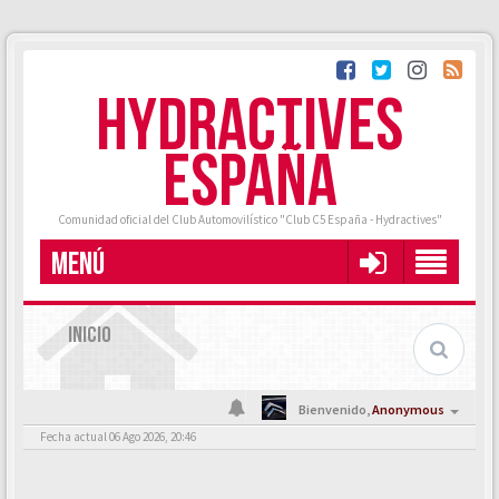
HYDRACTIVES
ESPAÑA
Comunidad oficial del Club Automovilístico "Club C5 España - Hydractives"
MENÚ
INICIO
Bienvenido,
Anonymous
Fecha actual 06 Ago 2026, 20:46