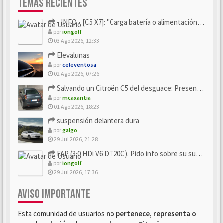
TEMAS RECIENTES
- INFO - [C5 X7]: "Carga batería o alimentación eléctri...
por
iongolf
03 Ago 2026, 12:33
Elevalunas
por
celeventosa
02 Ago 2026, 07:26
Salvando un Citroën C5 del desguace: Presentación y seguimiento
por
mcaxantia
01 Ago 2026, 18:23
suspensión delantera dura
por
galgo
29 Jul 2026, 21:28
FAP (3.0 HDi V6 DT20C). Pido info sobre su sustitución
por
iongolf
29 Jul 2026, 17:36
AVISO IMPORTANTE
Esta comunidad de usuarios
no pertenece, representa o