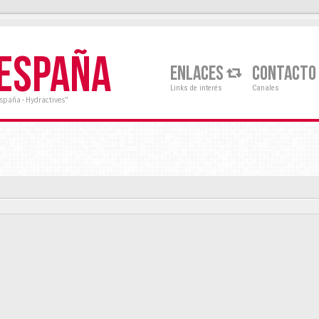
 ESPAÑA
ENLACES
CONTACTO
Links de interés
Canales
España - Hydractives"