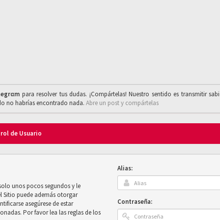
legrαm
para resolver tus dudas. ¡Compártelas! Nuestro sentido es transmitir sab
ado no habrías encontrado nada.
Abre un post y compártelas
trol de Usuario
Alias:
 solo unos pocos segundos y le
el Sitio puede además otorgar
Contraseña:
ntificarse asegúrese de estar
onadas. Por favor lea las reglas de los