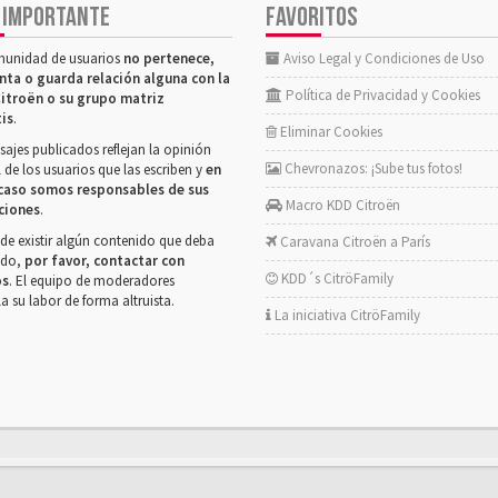
 IMPORTANTE
FAVORITOS
munidad de usuarios
no pertenece,
Aviso Legal y Condiciones de Uso
nta o guarda relación alguna con la
Política de Privacidad y Cookies
itroën o su grupo matriz
tis
.
Eliminar Cookies
ajes publicados reflejan la opinión
Chevronazos: ¡Sube tus fotos!
 de los usuarios que las escriben y
en
caso somos responsables de sus
Macro KDD Citroën
ciones
.
de existir algún contenido que deba
Caravana Citroën a París
rado,
por favor, contactar con
KDD´s CitröFamily
os
. El equipo de moderadores
la su labor de forma altruista.
La iniciativa CitröFamily