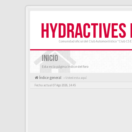
HYDRACTIVES
Comunidad oficial del Club Automovilístico "Club C5 
INICIO
Esta es la página índice del foro
Índice general
« Usted esta aquí
Fecha actual 07 Ago 2026, 14:45