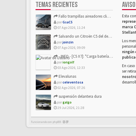
TEMAS RECIENTES
AVISO
Esta co
Fallo trampillas aireadores climatizador
represe
por
GsaC5
marca C
07 Ago 2026, 11:24
Stellan
Salvando un Citroën C5 del desguace: Presentación y seguimiento
Los mens
por
joinzin
personal
07 Ago 2026, 09:09
ningún 
- INFO - [C5 X7]: "Carga batería o alimentación eléctri...
publica
por
iongolf
En caso 
03 Ago 2026, 12:33
ser reti
Elevalunas
nosotr
desarrol
por
celeventosa
02 Ago 2026, 07:26
suspensión delantera dura
por
galgo
29 Jul 2026, 21:28
Funcionando con phpBB -