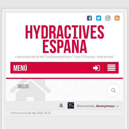
HYDRACTIVES
ESPAÑA
Comunidad oficial del Club Automovilístico "Club C5 España - Hydractives"
MENÚ
INICIO
Bienvenido,
Anonymous
Fecha actual 08 Ago 2026, 04:25