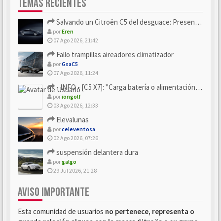
TEMAS RECIENTES
Salvando un Citroën C5 del desguace: Presentación y seguimiento
por
Eren
07 Ago 2026, 21:42
Fallo trampillas aireadores climatizador
por
GsaC5
07 Ago 2026, 11:24
- INFO - [C5 X7]: "Carga batería o alimentación eléctri...
por
iongolf
03 Ago 2026, 12:33
Elevalunas
por
celeventosa
02 Ago 2026, 07:26
suspensión delantera dura
por
galgo
29 Jul 2026, 21:28
AVISO IMPORTANTE
Esta comunidad de usuarios
no pertenece, representa o