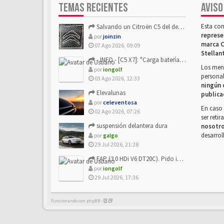
TEMAS RECIENTES
AVISO
Esta co
Salvando un Citroën C5 del desguace: Presentación y seguimiento
represe
por
joinzin
marca C
07 Ago 2026, 09:09
Stellan
- INFO - [C5 X7]: "Carga batería o alimentación eléctri...
Los mens
por
iongolf
personal
03 Ago 2026, 12:33
ningún 
Elevalunas
publica
por
celeventosa
En caso 
02 Ago 2026, 07:26
ser reti
suspensión delantera dura
nosotr
desarrol
por
galgo
29 Jul 2026, 21:28
FAP (3.0 HDi V6 DT20C). Pido info sobre su sustitución
por
iongolf
29 Jul 2026, 17:36
Funcionando con phpBB -