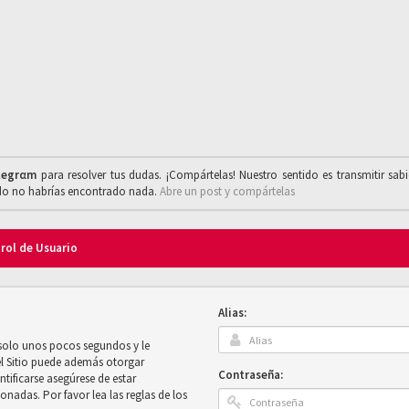
legrαm
para resolver tus dudas. ¡Compártelas! Nuestro sentido es transmitir sab
ado no habrías encontrado nada.
Abre un post y compártelas
trol de Usuario
Alias:
 solo unos pocos segundos y le
el Sitio puede además otorgar
Contraseña:
ntificarse asegúrese de estar
onadas. Por favor lea las reglas de los