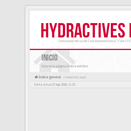
HYDRACTIVES
Comunidad oficial del Club Automovilístico "Club C5 
INICIO
Esta es la página índice del foro
Índice general
« Usted esta aquí
Fecha actual 07 Ago 2026, 11:19