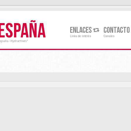
 ESPAÑA
ENLACES
CONTACTO
Links de interés
Canales
España - Hydractives"