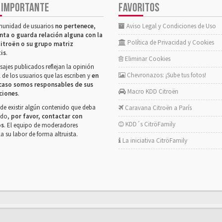
 IMPORTANTE
FAVORITOS
munidad de usuarios
no pertenece,
Aviso Legal y Condiciones de Uso
nta o guarda relación alguna con la
Política de Privacidad y Cookies
itroën o su grupo matriz
tis
.
Eliminar Cookies
ajes publicados reflejan la opinión
Chevronazos: ¡Sube tus fotos!
 de los usuarios que las escriben y
en
caso somos responsables de sus
Macro KDD Citroën
ciones
.
de existir algún contenido que deba
Caravana Citroën a París
rado,
por favor, contactar con
KDD´s CitröFamily
os
. El equipo de moderadores
la su labor de forma altruista.
La iniciativa CitröFamily