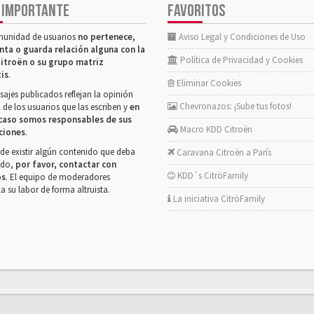
 IMPORTANTE
FAVORITOS
munidad de usuarios
no pertenece,
Aviso Legal y Condiciones de Uso
nta o guarda relación alguna con la
Política de Privacidad y Cookies
itroën o su grupo matriz
tis
.
Eliminar Cookies
ajes publicados reflejan la opinión
Chevronazos: ¡Sube tus fotos!
 de los usuarios que las escriben y
en
caso somos responsables de sus
Macro KDD Citroën
ciones
.
de existir algún contenido que deba
Caravana Citroën a París
rado,
por favor, contactar con
KDD´s CitröFamily
os
. El equipo de moderadores
la su labor de forma altruista.
La iniciativa CitröFamily