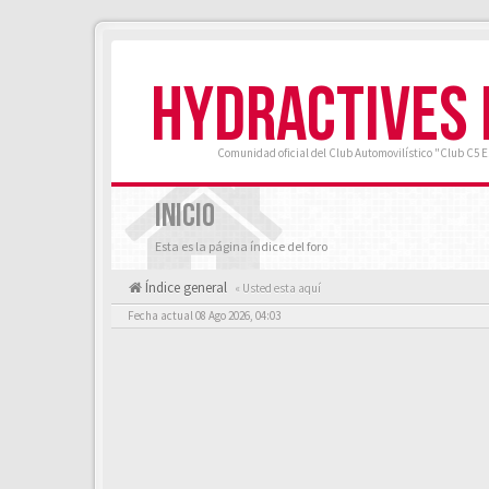
HYDRACTIVES
Comunidad oficial del Club Automovilístico "Club C5 
INICIO
Esta es la página índice del foro
Índice general
« Usted esta aquí
Fecha actual 08 Ago 2026, 04:03