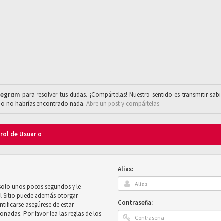
legrαm
para resolver tus dudas. ¡Compártelas! Nuestro sentido es transmitir sab
ado no habrías encontrado nada.
Abre un post y compártelas
trol de Usuario
Alias:
 solo unos pocos segundos y le
el Sitio puede además otorgar
Contraseña:
ntificarse asegúrese de estar
onadas. Por favor lea las reglas de los