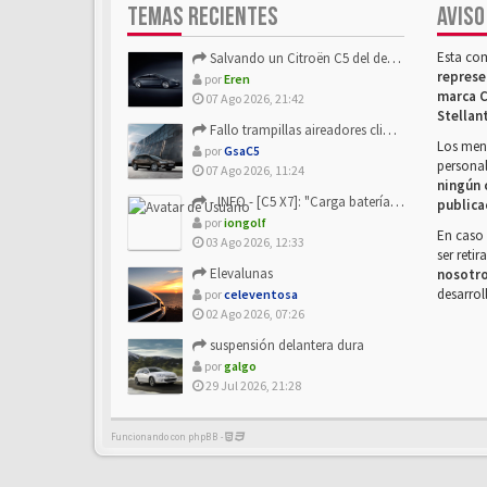
TEMAS RECIENTES
AVISO
Esta co
Salvando un Citroën C5 del desguace: Presentación y seguimiento
represe
por
Eren
marca C
07 Ago 2026, 21:42
Stellan
Fallo trampillas aireadores climatizador
Los mens
por
GsaC5
personal
07 Ago 2026, 11:24
ningún 
- INFO - [C5 X7]: "Carga batería o alimentación eléctri...
publica
por
iongolf
En caso 
03 Ago 2026, 12:33
ser reti
Elevalunas
nosotr
desarrol
por
celeventosa
02 Ago 2026, 07:26
suspensión delantera dura
por
galgo
29 Jul 2026, 21:28
Funcionando con phpBB -