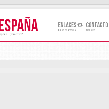
 ESPAÑA
ENLACES
CONTACTO
Links de interés
Canales
España - Hydractives"