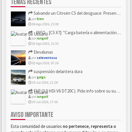
TEMAS RECIENTES
Salvando un Citroën C5 del desguace: Presentación y seguimiento
por
Eren
06 Ago 2026, 23:00
- INFO - [C5 X7]: "Carga batería o alimentación eléctri...
por
iongolf
03 Ago 2026, 12:33
Elevalunas
por
celeventosa
02 Ago 2026, 07:26
suspensión delantera dura
por
galgo
29 Jul 2026, 21:28
FAP (3.0 HDi V6 DT20C). Pido info sobre su sustitución
por
iongolf
29 Jul 2026, 17:36
AVISO IMPORTANTE
Esta comunidad de usuarios
no pertenece, representa o