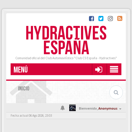
HYDRACTIVES
ESPAÑA
Comunidad oficial del Club Automovilístico "Club C5 España - Hydractives"
MENÚ
INICIO
Bienvenido,
Anonymous
Fecha actual 06 Ago 2026, 23:03