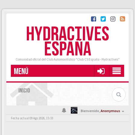
HYDRACTIVES
ESPAÑA
Comunidad oficial del Club Automovilístico "Club C5 España - Hydractives"
MENÚ
INICIO
Bienvenido,
Anonymous
Fecha actual 09 Ago 2026, 15:33