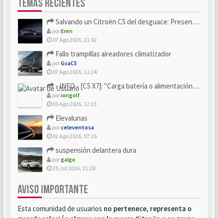
TEMAS RECIENTES
Salvando un Citroën C5 del desguace: Presentación y seguimiento
por
Eren
07 Ago 2026, 21:42
Fallo trampillas aireadores climatizador
por
GsaC5
07 Ago 2026, 11:24
- INFO - [C5 X7]: "Carga batería o alimentación eléctri...
por
iongolf
03 Ago 2026, 12:33
Elevalunas
por
celeventosa
02 Ago 2026, 07:26
suspensión delantera dura
por
galgo
29 Jul 2026, 21:28
AVISO IMPORTANTE
Esta comunidad de usuarios
no pertenece, representa o