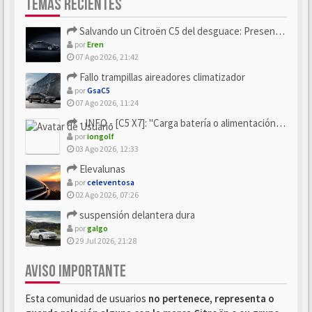
TEMAS RECIENTES
Salvando un Citroën C5 del desguace: Presentación y seguimiento
por
Eren
07 Ago 2026, 21:42
Fallo trampillas aireadores climatizador
por
GsaC5
07 Ago 2026, 11:24
- INFO - [C5 X7]: "Carga batería o alimentación eléctri...
por
iongolf
03 Ago 2026, 12:33
Elevalunas
por
celeventosa
02 Ago 2026, 07:26
suspensión delantera dura
por
galgo
29 Jul 2026, 21:28
AVISO IMPORTANTE
Esta comunidad de usuarios
no pertenece, representa o