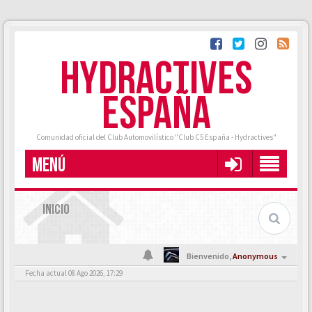
HYDRACTIVES
ESPAÑA
Comunidad oficial del Club Automovilístico "Club C5 España - Hydractives"
MENÚ
INICIO
Bienvenido,
Anonymous
Fecha actual 08 Ago 2026, 17:29