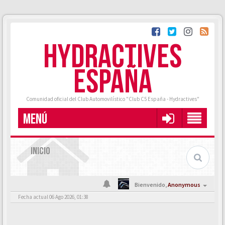
HYDRACTIVES
ESPAÑA
Comunidad oficial del Club Automovilístico "Club C5 España - Hydractives"
MENÚ
INICIO
Bienvenido,
Anonymous
Fecha actual 06 Ago 2026, 01:38