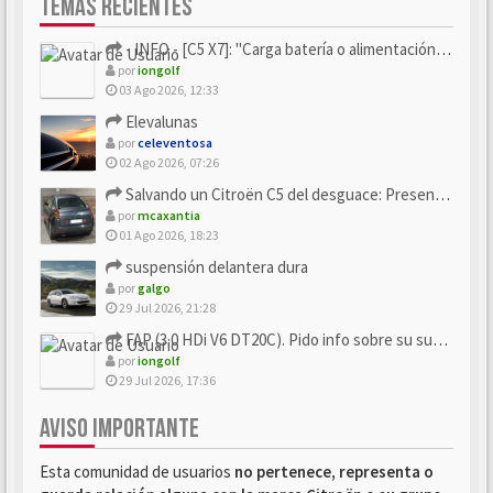
TEMAS RECIENTES
- INFO - [C5 X7]: "Carga batería o alimentación eléctri...
por
iongolf
03 Ago 2026, 12:33
Elevalunas
por
celeventosa
02 Ago 2026, 07:26
Salvando un Citroën C5 del desguace: Presentación y seguimiento
por
mcaxantia
01 Ago 2026, 18:23
suspensión delantera dura
por
galgo
29 Jul 2026, 21:28
FAP (3.0 HDi V6 DT20C). Pido info sobre su sustitución
por
iongolf
29 Jul 2026, 17:36
AVISO IMPORTANTE
Esta comunidad de usuarios
no pertenece, representa o