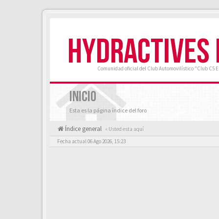
HYDRACTIVES
Comunidad oficial del Club Automovilístico "Club C5 
INICIO
Esta es la página índice del foro
Índice general
« Usted esta aquí
Fecha actual 06 Ago 2026, 15:23