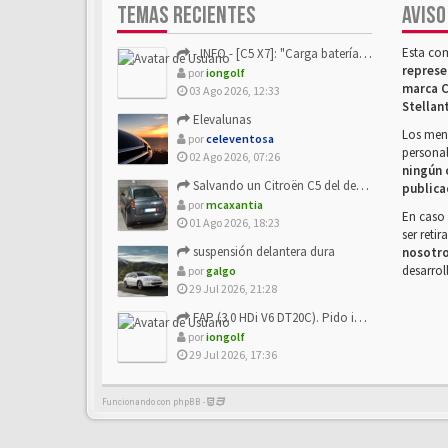
TEMAS RECIENTES
AVISO
Esta co
- INFO - [C5 X7]: "Carga batería o alimentación eléctri...
represe
por
iongolf
marca C
03 Ago 2026, 12:33
Stellan
Elevalunas
Los mens
por
celeventosa
personal
02 Ago 2026, 07:26
ningún 
Salvando un Citroën C5 del desguace: Presentación y seguimiento
publica
por
mcaxantia
En caso 
01 Ago 2026, 18:23
ser reti
suspensión delantera dura
nosotr
desarrol
por
galgo
29 Jul 2026, 21:28
FAP (3.0 HDi V6 DT20C). Pido info sobre su sustitución
por
iongolf
29 Jul 2026, 17:36
Funcionando con phpBB -