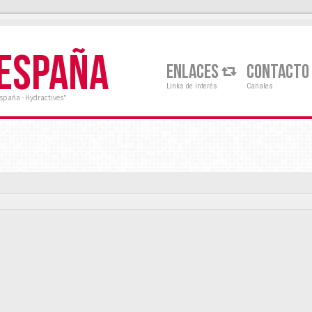
 ESPAÑA
ENLACES
CONTACTO
Links de interés
Canales
España - Hydractives"