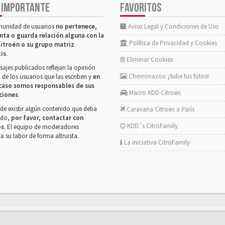
 IMPORTANTE
FAVORITOS
munidad de usuarios
no pertenece,
Aviso Legal y Condiciones de Uso
nta o guarda relación alguna con la
Política de Privacidad y Cookies
itroën o su grupo matriz
tis
.
Eliminar Cookies
ajes publicados reflejan la opinión
Chevronazos: ¡Sube tus fotos!
 de los usuarios que las escriben y
en
caso somos responsables de sus
Macro KDD Citroën
ciones
.
de existir algún contenido que deba
Caravana Citroën a París
rado,
por favor, contactar con
KDD´s CitröFamily
os
. El equipo de moderadores
la su labor de forma altruista.
La iniciativa CitröFamily