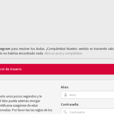
legrαm
para resolver tus dudas. ¡Compártelas! Nuestro sentido es transmitir sab
ado no habrías encontrado nada.
Abre un post y compártelas
trol de Usuario
Alias:
 solo unos pocos segundos y le
el Sitio puede además otorgar
Contraseña:
ntificarse asegúrese de estar
onadas. Por favor lea las reglas de los