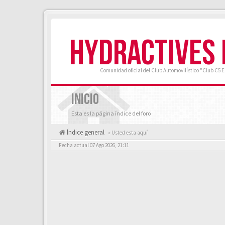
HYDRACTIVES
Comunidad oficial del Club Automovilístico "Club C5 
INICIO
Esta es la página índice del foro
Índice general
« Usted esta aquí
Fecha actual 07 Ago 2026, 21:11