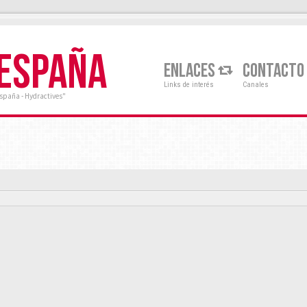
 ESPAÑA
ENLACES
CONTACTO
Links de interés
Canales
España - Hydractives"