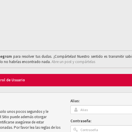
legrαm
para resolver tus dudas. ¡Compártelas! Nuestro sentido es transmitir sab
ado no habrías encontrado nada.
Abre un post y compártelas
trol de Usuario
Alias:
 solo unos pocos segundos y le
el Sitio puede además otorgar
Contraseña:
ntificarse asegúrese de estar
onadas. Por favor lea las reglas de los