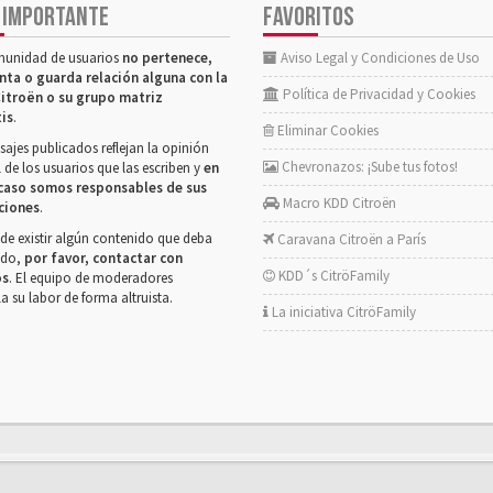
 IMPORTANTE
FAVORITOS
munidad de usuarios
no pertenece,
Aviso Legal y Condiciones de Uso
nta o guarda relación alguna con la
Política de Privacidad y Cookies
itroën o su grupo matriz
tis
.
Eliminar Cookies
ajes publicados reflejan la opinión
Chevronazos: ¡Sube tus fotos!
 de los usuarios que las escriben y
en
caso somos responsables de sus
Macro KDD Citroën
ciones
.
de existir algún contenido que deba
Caravana Citroën a París
rado,
por favor, contactar con
KDD´s CitröFamily
os
. El equipo de moderadores
la su labor de forma altruista.
La iniciativa CitröFamily