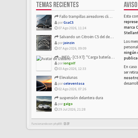
TEMAS RECIENTES
AVISO
Esta co
Fallo trampillas aireadores climatizador
represe
por
GsaC5
marca C
07 Ago 2026, 11:24
Stellan
Salvando un Citroën C5 del desguace: Presentación y seguimiento
Los mens
por
joinzin
personal
07 Ago 2026, 09:09
ningún 
- INFO - [C5 X7]: "Carga batería o alimentación eléctri...
publica
por
iongolf
En caso 
03 Ago 2026, 12:33
ser reti
Elevalunas
nosotr
desarrol
por
celeventosa
02 Ago 2026, 07:26
suspensión delantera dura
por
galgo
29 Jul 2026, 21:28
Funcionando con phpBB -