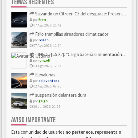
TEMAS RECIENTES
Salvando un Citroën C5 del desguace: Presentación y seguimiento
por
Eren
07 Ago 2026, 21:42
Fallo trampillas aireadores climatizador
por
GsaC5
07 Ago 2026, 11:24
- INFO - [C5 X7]: "Carga batería o alimentación eléctri...
por
iongolf
03 Ago 2026, 12:33
Elevalunas
por
celeventosa
02 Ago 2026, 07:26
suspensión delantera dura
por
galgo
29 Jul 2026, 21:28
AVISO IMPORTANTE
Esta comunidad de usuarios
no pertenece, representa o