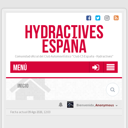
HYDRACTIVES
ESPAÑA
Comunidad oficial del Club Automovilístico "Club C5 España - Hydractives"
MENÚ
INICIO
Bienvenido,
Anonymous
Fecha actual 09 Ago 2026, 12:03