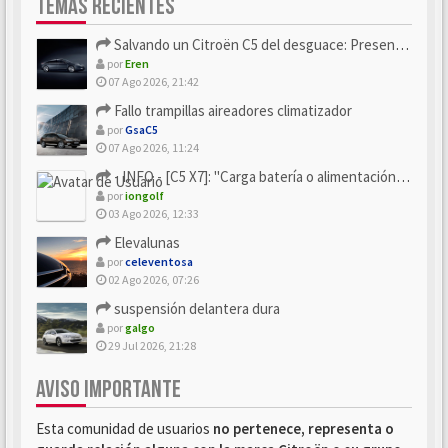
TEMAS RECIENTES
Salvando un Citroën C5 del desguace: Presentación y seguimiento
por
Eren
07 Ago 2026, 21:42
Fallo trampillas aireadores climatizador
por
GsaC5
07 Ago 2026, 11:24
- INFO - [C5 X7]: "Carga batería o alimentación eléctri...
por
iongolf
03 Ago 2026, 12:33
Elevalunas
por
celeventosa
02 Ago 2026, 07:26
suspensión delantera dura
por
galgo
29 Jul 2026, 21:28
AVISO IMPORTANTE
Esta comunidad de usuarios
no pertenece, representa o