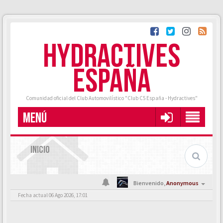
HYDRACTIVES
ESPAÑA
Comunidad oficial del Club Automovilístico "Club C5 España - Hydractives"
MENÚ
INICIO
Bienvenido,
Anonymous
Fecha actual 06 Ago 2026, 17:01