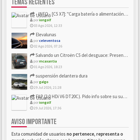
TEMAS RECIENTES
- INFO - [C5 X7]: "Carga batería o alimentación eléctri...
por
iongolf
03 Ago 2026, 12:33
Elevalunas
por
celeventosa
02 Ago 2026, 07:26
Salvando un Citroën C5 del desguace: Presentación y seguimiento
por
mcaxantia
01 Ago 2026, 18:23
suspensión delantera dura
por
galgo
29 Jul 2026, 21:28
FAP (3.0 HDi V6 DT20C). Pido info sobre su sustitución
por
iongolf
29 Jul 2026, 17:36
AVISO IMPORTANTE
Esta comunidad de usuarios
no pertenece, representa o