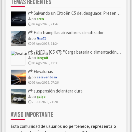
TEMAS RECIENTES
Salvando un Citroën C5 del desguace: Presentación y seguimiento
por
Eren
07 Ago 2026, 21:42
Fallo trampillas aireadores climatizador
por
GsaC5
07 Ago 2026, 11:24
- INFO - [C5 X7]: "Carga batería o alimentación eléctri...
por
iongolf
03 Ago 2026, 12:33
Elevalunas
por
celeventosa
02 Ago 2026, 07:26
suspensión delantera dura
por
galgo
29 Jul 2026, 21:28
AVISO IMPORTANTE
Esta comunidad de usuarios
no pertenece, representa o