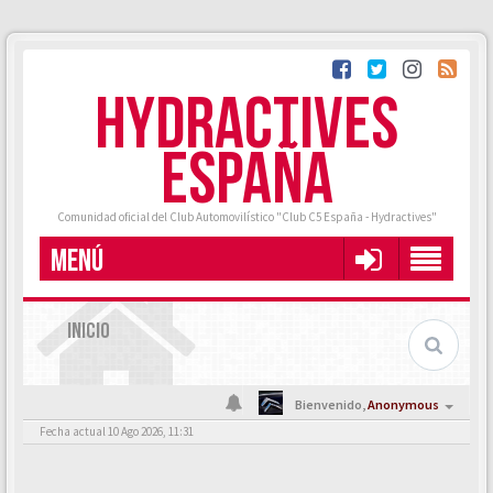
HYDRACTIVES
ESPAÑA
Comunidad oficial del Club Automovilístico "Club C5 España - Hydractives"
MENÚ
INICIO
Bienvenido,
Anonymous
Fecha actual 10 Ago 2026, 11:31