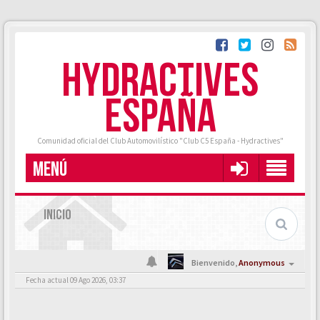
HYDRACTIVES
ESPAÑA
Comunidad oficial del Club Automovilístico "Club C5 España - Hydractives"
MENÚ
INICIO
Bienvenido,
Anonymous
Fecha actual 09 Ago 2026, 03:37