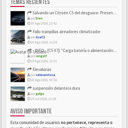
TEMAS RECIENTES
Salvando un Citroën C5 del desguace: Presentación y seguimiento
por
Eren
07 Ago 2026, 21:42
Fallo trampillas aireadores climatizador
por
GsaC5
07 Ago 2026, 11:24
- INFO - [C5 X7]: "Carga batería o alimentación eléctri...
por
iongolf
03 Ago 2026, 12:33
Elevalunas
por
celeventosa
02 Ago 2026, 07:26
suspensión delantera dura
por
galgo
29 Jul 2026, 21:28
AVISO IMPORTANTE
Esta comunidad de usuarios
no pertenece, representa o