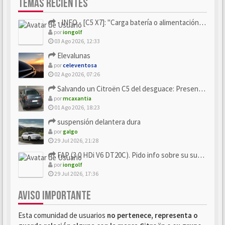
TEMAS RECIENTES
- INFO - [C5 X7]: "Carga batería o alimentación eléctri...
por
iongolf
03 Ago 2026, 12:33
Elevalunas
por
celeventosa
02 Ago 2026, 07:26
Salvando un Citroën C5 del desguace: Presentación y seguimiento
por
mcaxantia
01 Ago 2026, 18:23
suspensión delantera dura
por
galgo
29 Jul 2026, 21:28
FAP (3.0 HDi V6 DT20C). Pido info sobre su sustitución
por
iongolf
29 Jul 2026, 17:36
AVISO IMPORTANTE
Esta comunidad de usuarios
no pertenece, representa o