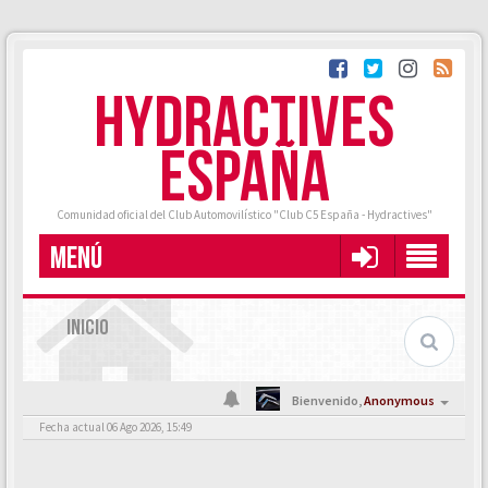
HYDRACTIVES
ESPAÑA
Comunidad oficial del Club Automovilístico "Club C5 España - Hydractives"
MENÚ
INICIO
Bienvenido,
Anonymous
Fecha actual 06 Ago 2026, 15:49