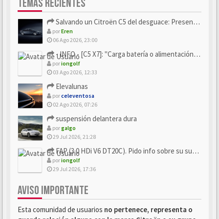
TEMAS RECIENTES
Salvando un Citroën C5 del desguace: Presentación y seguimiento
por
Eren
06 Ago 2026, 23:00
- INFO - [C5 X7]: "Carga batería o alimentación eléctri...
por
iongolf
03 Ago 2026, 12:33
Elevalunas
por
celeventosa
02 Ago 2026, 07:26
suspensión delantera dura
por
galgo
29 Jul 2026, 21:28
FAP (3.0 HDi V6 DT20C). Pido info sobre su sustitución
por
iongolf
29 Jul 2026, 17:36
AVISO IMPORTANTE
Esta comunidad de usuarios
no pertenece, representa o