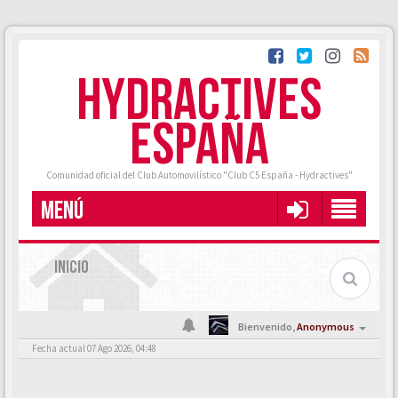
HYDRACTIVES
ESPAÑA
Comunidad oficial del Club Automovilístico "Club C5 España - Hydractives"
MENÚ
INICIO
Bienvenido,
Anonymous
Fecha actual 07 Ago 2026, 04:48