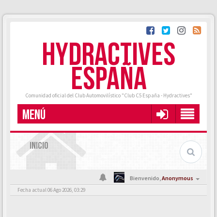
HYDRACTIVES
ESPAÑA
Comunidad oficial del Club Automovilístico "Club C5 España - Hydractives"
MENÚ
INICIO
Bienvenido,
Anonymous
Fecha actual 06 Ago 2026, 03:29