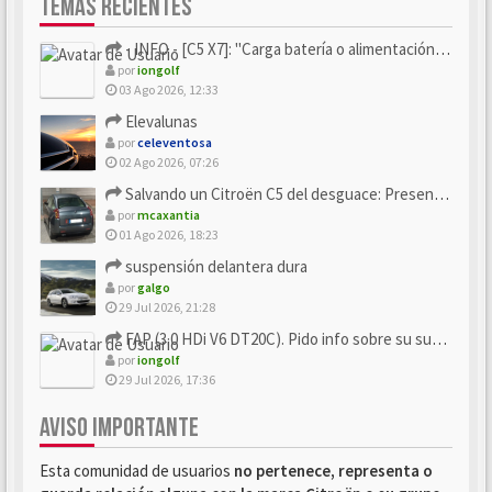
TEMAS RECIENTES
- INFO - [C5 X7]: "Carga batería o alimentación eléctri...
por
iongolf
03 Ago 2026, 12:33
Elevalunas
por
celeventosa
02 Ago 2026, 07:26
Salvando un Citroën C5 del desguace: Presentación y seguimiento
por
mcaxantia
01 Ago 2026, 18:23
suspensión delantera dura
por
galgo
29 Jul 2026, 21:28
FAP (3.0 HDi V6 DT20C). Pido info sobre su sustitución
por
iongolf
29 Jul 2026, 17:36
AVISO IMPORTANTE
Esta comunidad de usuarios
no pertenece, representa o