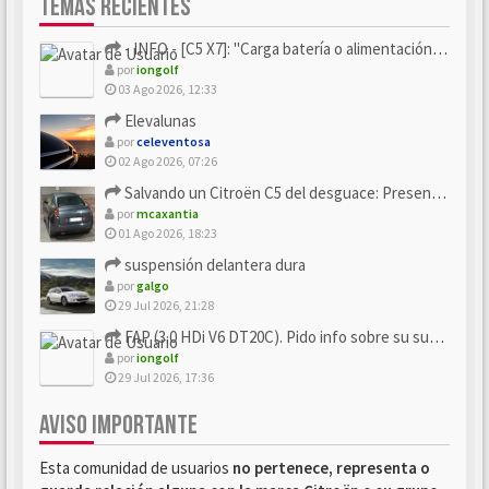
TEMAS RECIENTES
- INFO - [C5 X7]: "Carga batería o alimentación eléctri...
por
iongolf
03 Ago 2026, 12:33
Elevalunas
por
celeventosa
02 Ago 2026, 07:26
Salvando un Citroën C5 del desguace: Presentación y seguimiento
por
mcaxantia
01 Ago 2026, 18:23
suspensión delantera dura
por
galgo
29 Jul 2026, 21:28
FAP (3.0 HDi V6 DT20C). Pido info sobre su sustitución
por
iongolf
29 Jul 2026, 17:36
AVISO IMPORTANTE
Esta comunidad de usuarios
no pertenece, representa o