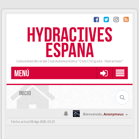
HYDRACTIVES
ESPAÑA
Comunidad oficial del Club Automovilístico "Club C5 España - Hydractives"
MENÚ
INICIO
Bienvenido,
Anonymous
Fecha actual 06 Ago 2026, 03:23