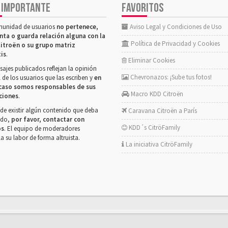
 IMPORTANTE
FAVORITOS
munidad de usuarios
no pertenece,
Aviso Legal y Condiciones de Uso
nta o guarda relación alguna con la
Política de Privacidad y Cookies
itroën o su grupo matriz
tis
.
Eliminar Cookies
ajes publicados reflejan la opinión
Chevronazos: ¡Sube tus fotos!
 de los usuarios que las escriben y
en
caso somos responsables de sus
Macro KDD Citroën
ciones
.
de existir algún contenido que deba
Caravana Citroën a París
rado,
por favor, contactar con
KDD´s CitröFamily
os
. El equipo de moderadores
la su labor de forma altruista.
La iniciativa CitröFamily