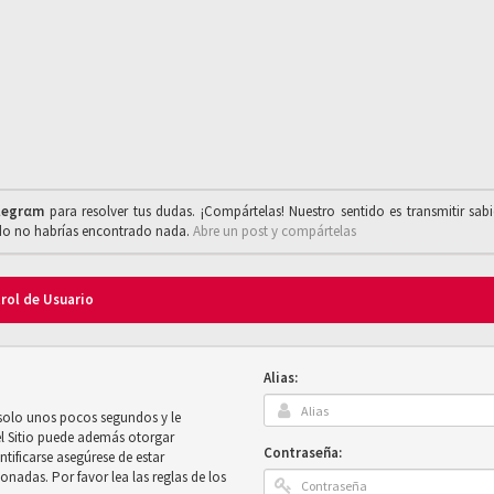
legrαm
para resolver tus dudas. ¡Compártelas! Nuestro sentido es transmitir sab
ado no habrías encontrado nada.
Abre un post y compártelas
trol de Usuario
Alias:
 solo unos pocos segundos y le
el Sitio puede además otorgar
Contraseña:
ntificarse asegúrese de estar
onadas. Por favor lea las reglas de los