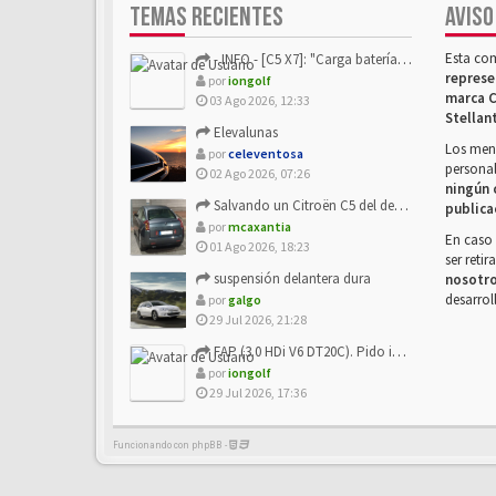
TEMAS RECIENTES
AVISO
Esta co
- INFO - [C5 X7]: "Carga batería o alimentación eléctri...
represe
por
iongolf
marca C
03 Ago 2026, 12:33
Stellan
Elevalunas
Los mens
por
celeventosa
personal
02 Ago 2026, 07:26
ningún 
Salvando un Citroën C5 del desguace: Presentación y seguimiento
publica
por
mcaxantia
En caso 
01 Ago 2026, 18:23
ser reti
suspensión delantera dura
nosotr
desarrol
por
galgo
29 Jul 2026, 21:28
FAP (3.0 HDi V6 DT20C). Pido info sobre su sustitución
por
iongolf
29 Jul 2026, 17:36
Funcionando con phpBB -