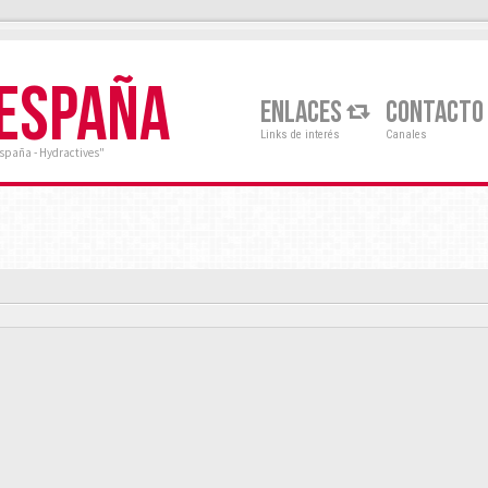
 ESPAÑA
ENLACES
CONTACTO
Links de interés
Canales
España - Hydractives"