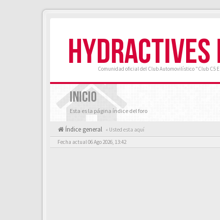
HYDRACTIVES
Comunidad oficial del Club Automovilístico "Club C5 
INICIO
Esta es la página índice del foro
Índice general
« Usted esta aquí
Fecha actual 06 Ago 2026, 13:42