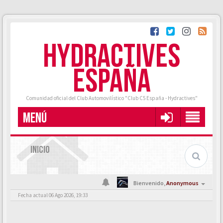
HYDRACTIVES
ESPAÑA
Comunidad oficial del Club Automovilístico "Club C5 España - Hydractives"
MENÚ
INICIO
Bienvenido,
Anonymous
Fecha actual 06 Ago 2026, 19:33