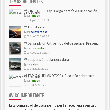
TEMAS RECIENTES
- INFO - [C5 X7]: "Carga batería o alimentación eléctri...
por
iongolf
03 Ago 2026, 12:33
Elevalunas
por
celeventosa
02 Ago 2026, 07:26
Salvando un Citroën C5 del desguace: Presentación y seguimiento
por
mcaxantia
01 Ago 2026, 18:23
suspensión delantera dura
por
galgo
29 Jul 2026, 21:28
FAP (3.0 HDi V6 DT20C). Pido info sobre su sustitución
por
iongolf
29 Jul 2026, 17:36
AVISO IMPORTANTE
Esta comunidad de usuarios
no pertenece, representa o