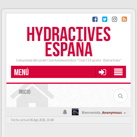
HYDRACTIVES
ESPAÑA
Comunidad oficial del Club Automovilístico "Club C5 España - Hydractives"
MENÚ
INICIO
Bienvenido,
Anonymous
Fecha actual 06 Ago 2026, 10:48