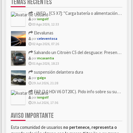
TEMAS RECIENTES
- INFO - [C5 X7]: "Carga batería o alimentación eléctri...
por
iongolf
03 Ago 2026, 12:33
Elevalunas
por
celeventosa
02 Ago 2026, 07:26
Salvando un Citroën C5 del desguace: Presentación y seguimiento
por
mcaxantia
01 Ago 2026, 18:23
suspensión delantera dura
por
galgo
29 Jul 2026, 21:28
FAP (3.0 HDi V6 DT20C). Pido info sobre su sustitución
por
iongolf
29 Jul 2026, 17:36
AVISO IMPORTANTE
Esta comunidad de usuarios
no pertenece, representa o