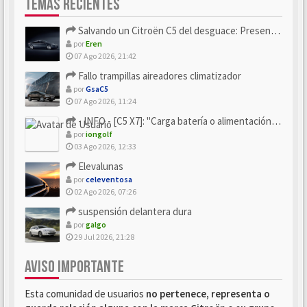
TEMAS RECIENTES
Salvando un Citroën C5 del desguace: Presentación y seguimiento
por
Eren
07 Ago 2026, 21:42
Fallo trampillas aireadores climatizador
por
GsaC5
07 Ago 2026, 11:24
- INFO - [C5 X7]: "Carga batería o alimentación eléctri...
por
iongolf
03 Ago 2026, 12:33
Elevalunas
por
celeventosa
02 Ago 2026, 07:26
suspensión delantera dura
por
galgo
29 Jul 2026, 21:28
AVISO IMPORTANTE
Esta comunidad de usuarios
no pertenece, representa o