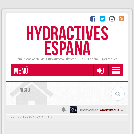
HYDRACTIVES
ESPAÑA
Comunidad oficial del Club Automovilístico "Club C5 España - Hydractives"
MENÚ
INICIO
Bienvenido,
Anonymous
Fecha actual 07 Ago 2026, 23:58