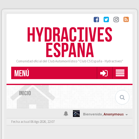
HYDRACTIVES
ESPAÑA
Comunidad oficial del Club Automovilístico "Club C5 España - Hydractives"
MENÚ
INICIO
Bienvenido,
Anonymous
Fecha actual 06 Ago 2026, 22:07