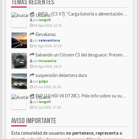
TEMAS RECIENTES
- INFO - [C5 X7]: "Carga batería o alimentación eléctri...
por
iongolf
03 Ago 2026, 12:33
Elevalunas
por
celeventosa
02 Ago 2026, 07:26
Salvando un Citroën C5 del desguace: Presentación y seguimiento
por
mcaxantia
01 Ago 2026, 18:23
suspensión delantera dura
por
galgo
29 Jul 2026, 21:28
FAP (3.0 HDi V6 DT20C). Pido info sobre su sustitución
por
iongolf
29 Jul 2026, 17:36
AVISO IMPORTANTE
Esta comunidad de usuarios
no pertenece, representa o