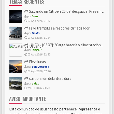
TEMAS RECIENTES
Salvando un Citroën C5 del desguace: Presentación y seguimiento
por
Eren
07 Ago 2026, 21:42
Fallo trampillas aireadores climatizador
por
GsaC5
07 Ago 2026, 11:24
- INFO - [C5 X7]: "Carga batería o alimentación eléctri...
por
iongolf
03 Ago 2026, 12:33
Elevalunas
por
celeventosa
02 Ago 2026, 07:26
suspensión delantera dura
por
galgo
29 Jul 2026, 21:28
AVISO IMPORTANTE
Esta comunidad de usuarios
no pertenece, representa o