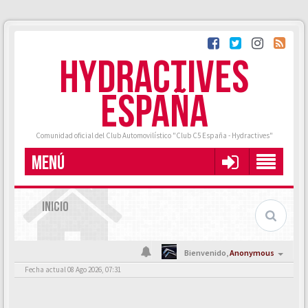
HYDRACTIVES
ESPAÑA
Comunidad oficial del Club Automovilístico "Club C5 España - Hydractives"
MENÚ
INICIO
Bienvenido,
Anonymous
Fecha actual 08 Ago 2026, 07:31