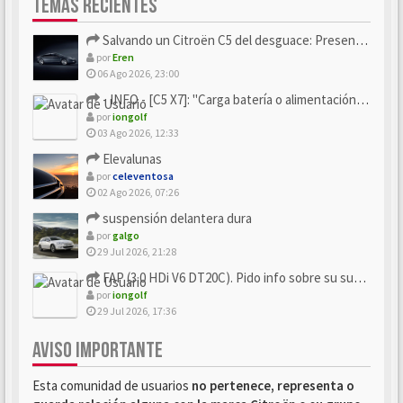
TEMAS RECIENTES
Salvando un Citroën C5 del desguace: Presentación y seguimiento
por
Eren
06 Ago 2026, 23:00
- INFO - [C5 X7]: "Carga batería o alimentación eléctri...
por
iongolf
03 Ago 2026, 12:33
Elevalunas
por
celeventosa
02 Ago 2026, 07:26
suspensión delantera dura
por
galgo
29 Jul 2026, 21:28
FAP (3.0 HDi V6 DT20C). Pido info sobre su sustitución
por
iongolf
29 Jul 2026, 17:36
AVISO IMPORTANTE
Esta comunidad de usuarios
no pertenece, representa o