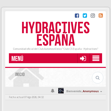
HYDRACTIVES
ESPAÑA
Comunidad oficial del Club Automovilístico "Club C5 España - Hydractives"
MENÚ
INICIO
Bienvenido,
Anonymous
Fecha actual 07 Ago 2026, 04:32