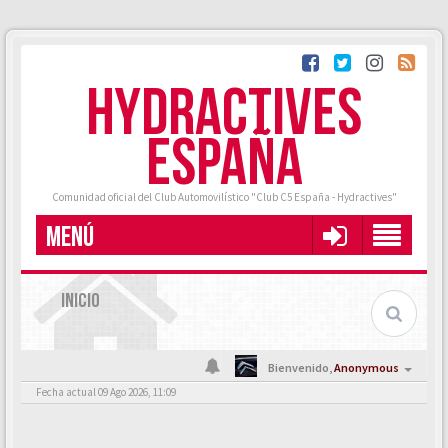
HYDRACTIVES
ESPAÑA
Comunidad oficial del Club Automovilístico "Club C5 España - Hydractives"
MENÚ
INICIO
Bienvenido,
Anonymous
Fecha actual 09 Ago 2026, 11:09