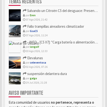
TEMAS RECIENTES
Salvando un Citroën C5 del desguace: Presentación y seguimiento
por
Eren
07 Ago 2026, 21:42
Fallo trampillas aireadores climatizador
por
GsaC5
07 Ago 2026, 11:24
- INFO - [C5 X7]: "Carga batería o alimentación eléctri...
por
iongolf
03 Ago 2026, 12:33
Elevalunas
por
celeventosa
02 Ago 2026, 07:26
suspensión delantera dura
por
galgo
29 Jul 2026, 21:28
AVISO IMPORTANTE
Esta comunidad de usuarios
no pertenece, representa o