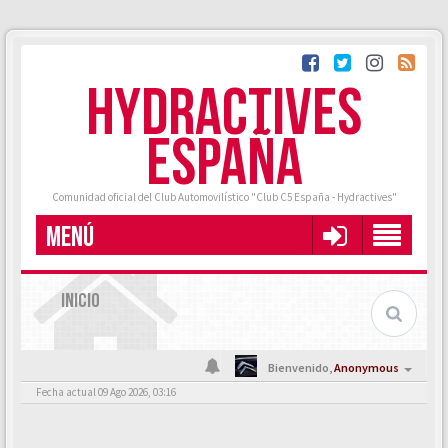
HYDRACTIVES
ESPAÑA
Comunidad oficial del Club Automovilístico "Club C5 España - Hydractives"
MENÚ
INICIO
Bienvenido,
Anonymous
Fecha actual 09 Ago 2026, 03:16