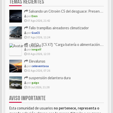
TEMAS RECIENTES
Salvando un Citroën C5 del desguace: Presentación y seguimiento
por
Eren
07 Ago 2026, 21:42
Fallo trampillas aireadores climatizador
por
GsaC5
07 Ago 2026, 11:24
- INFO - [C5 X7]: "Carga batería o alimentación eléctri...
por
iongolf
03 Ago 2026, 12:33
Elevalunas
por
celeventosa
02 Ago 2026, 07:26
suspensión delantera dura
por
galgo
29 Jul 2026, 21:28
AVISO IMPORTANTE
Esta comunidad de usuarios
no pertenece, representa o