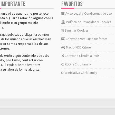
 IMPORTANTE
FAVORITOS
munidad de usuarios
no pertenece,
Aviso Legal y Condiciones de Uso
nta o guarda relación alguna con la
Política de Privacidad y Cookies
itroën o su grupo matriz
tis
.
Eliminar Cookies
ajes publicados reflejan la opinión
Chevronazos: ¡Sube tus fotos!
 de los usuarios que las escriben y
en
caso somos responsables de sus
Macro KDD Citroën
ciones
.
de existir algún contenido que deba
Caravana Citroën a París
rado,
por favor, contactar con
KDD´s CitröFamily
os
. El equipo de moderadores
la su labor de forma altruista.
La iniciativa CitröFamily