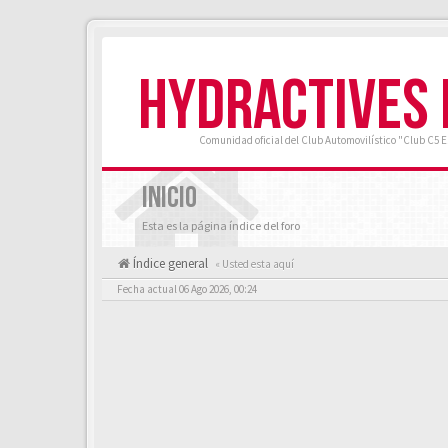
HYDRACTIVES
Comunidad oficial del Club Automovilístico "Club C5 
INICIO
Esta es la página índice del foro
Índice general
« Usted esta aquí
Fecha actual 06 Ago 2026, 00:24