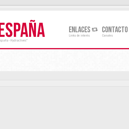
 ESPAÑA
ENLACES
CONTACTO
Links de interés
Canales
España - Hydractives"