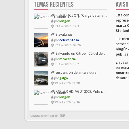
TEMAS RECIENTES
AVISO
Esta co
- INFO - [C5 X7]: "Carga batería o alimentación eléctri...
represe
por
iongolf
marca C
03 Ago 2026, 12:33
Stellan
Elevalunas
Los mens
por
celeventosa
personal
02 Ago 2026, 07:26
ningún 
Salvando un Citroën C5 del desguace: Presentación y seguimiento
publica
por
mcaxantia
En caso 
01 Ago 2026, 18:23
ser reti
suspensión delantera dura
nosotr
desarrol
por
galgo
29 Jul 2026, 21:28
FAP (3.0 HDi V6 DT20C). Pido info sobre su sustitución
por
iongolf
29 Jul 2026, 17:36
Funcionando con phpBB -