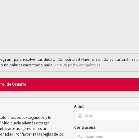
legrαm
para resolver tus dudas. ¡Compártelas! Nuestro sentido es transmitir sab
ado no habrías encontrado nada.
Abre un post y compártelas
trol de Usuario
Alias:
 solo unos pocos segundos y le
el Sitio puede además otorgar
Contraseña:
ntificarse asegúrese de estar
onadas. Por favor lea las reglas de los