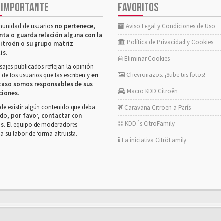
 IMPORTANTE
FAVORITOS
munidad de usuarios
no pertenece,
Aviso Legal y Condiciones de Uso
nta o guarda relación alguna con la
Política de Privacidad y Cookies
itroën o su grupo matriz
tis
.
Eliminar Cookies
ajes publicados reflejan la opinión
Chevronazos: ¡Sube tus fotos!
 de los usuarios que las escriben y
en
caso somos responsables de sus
Macro KDD Citroën
ciones
.
de existir algún contenido que deba
Caravana Citroën a París
rado,
por favor, contactar con
KDD´s CitröFamily
os
. El equipo de moderadores
la su labor de forma altruista.
La iniciativa CitröFamily