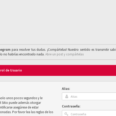
legrαm
para resolver tus dudas. ¡Compártelas! Nuestro sentido es transmitir sab
ado no habrías encontrado nada.
Abre un post y compártelas
trol de Usuario
Alias:
 solo unos pocos segundos y le
el Sitio puede además otorgar
Contraseña:
ntificarse asegúrese de estar
onadas. Por favor lea las reglas de los