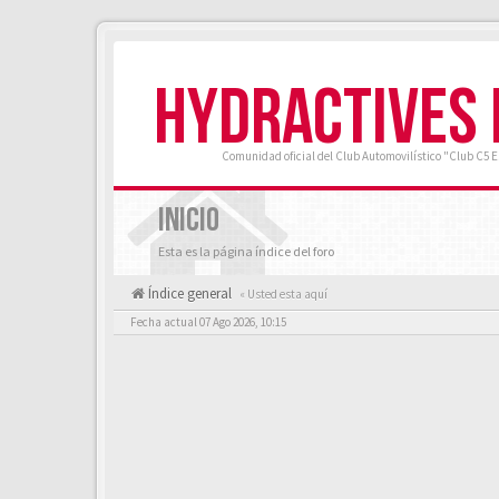
HYDRACTIVES
Comunidad oficial del Club Automovilístico "Club C5 
INICIO
Esta es la página índice del foro
Índice general
« Usted esta aquí
Fecha actual 07 Ago 2026, 10:15