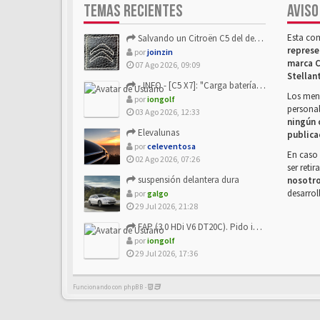
TEMAS RECIENTES
AVISO
Esta co
Salvando un Citroën C5 del desguace: Presentación y seguimiento
represe
por
joinzin
marca C
07 Ago 2026, 09:09
Stellan
- INFO - [C5 X7]: "Carga batería o alimentación eléctri...
Los mens
por
iongolf
personal
03 Ago 2026, 12:33
ningún 
Elevalunas
publica
por
celeventosa
En caso 
02 Ago 2026, 07:26
ser reti
suspensión delantera dura
nosotr
desarrol
por
galgo
29 Jul 2026, 21:28
FAP (3.0 HDi V6 DT20C). Pido info sobre su sustitución
por
iongolf
29 Jul 2026, 17:36
Funcionando con phpBB -