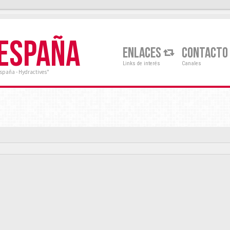
 ESPAÑA
ENLACES
CONTACTO
Links de interés
Canales
España - Hydractives"