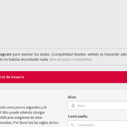
legrαm
para resolver tus dudas. ¡Compártelas! Nuestro sentido es transmitir sab
ado no habrías encontrado nada.
Abre un post y compártelas
trol de Usuario
Alias:
 solo unos pocos segundos y le
el Sitio puede además otorgar
Contraseña:
ntificarse asegúrese de estar
onadas. Por favor lea las reglas de los