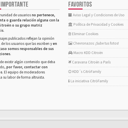
 IMPORTANTE
FAVORITOS
munidad de usuarios
no pertenece,
Aviso Legal y Condiciones de Uso
nta o guarda relación alguna con la
Política de Privacidad y Cookies
itroën o su grupo matriz
tis
.
Eliminar Cookies
ajes publicados reflejan la opinión
Chevronazos: ¡Sube tus fotos!
 de los usuarios que las escriben y
en
caso somos responsables de sus
Macro KDD Citroën
ciones
.
de existir algún contenido que deba
Caravana Citroën a París
rado,
por favor, contactar con
KDD´s CitröFamily
os
. El equipo de moderadores
la su labor de forma altruista.
La iniciativa CitröFamily