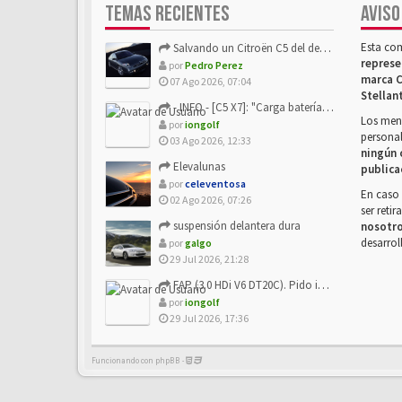
TEMAS RECIENTES
AVISO
Esta co
Salvando un Citroën C5 del desguace: Presentación y seguimiento
represe
por
Pedro Perez
marca C
07 Ago 2026, 07:04
Stellan
- INFO - [C5 X7]: "Carga batería o alimentación eléctri...
Los mens
por
iongolf
personal
03 Ago 2026, 12:33
ningún 
Elevalunas
publica
por
celeventosa
En caso 
02 Ago 2026, 07:26
ser reti
suspensión delantera dura
nosotr
desarrol
por
galgo
29 Jul 2026, 21:28
FAP (3.0 HDi V6 DT20C). Pido info sobre su sustitución
por
iongolf
29 Jul 2026, 17:36
Funcionando con phpBB -