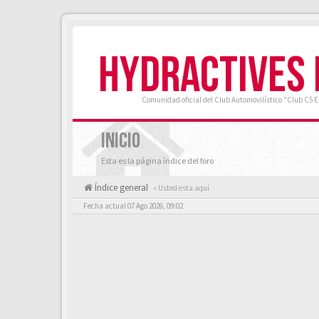
HYDRACTIVES
Comunidad oficial del Club Automovilístico "Club C5 
INICIO
Esta es la página índice del foro
Índice general
« Usted esta aquí
Fecha actual 07 Ago 2026, 09:02