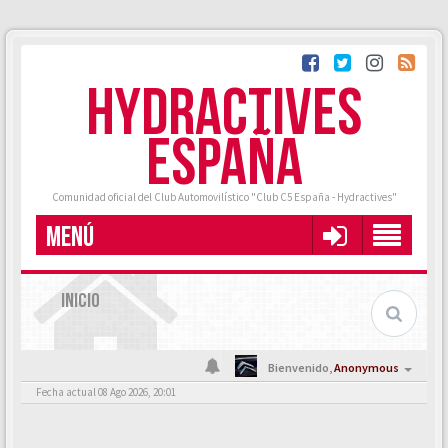
HYDRACTIVES
ESPAÑA
Comunidad oficial del Club Automovilístico "Club C5 España - Hydractives"
MENÚ
INICIO
Bienvenido,
Anonymous
Fecha actual 08 Ago 2026, 20:01