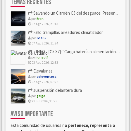
TEMAS RECIENTES
Salvando un Citroën C5 del desguace: Presentación y seguimiento
por
Eren
07 Ago 2026, 21:42
Fallo trampillas aireadores climatizador
por
GsaC5
07 Ago 2026, 11:24
- INFO - [C5 X7]: "Carga batería o alimentación eléctri...
por
iongolf
03 Ago 2026, 12:33
Elevalunas
por
celeventosa
02 Ago 2026, 07:26
suspensión delantera dura
por
galgo
29 Jul 2026, 21:28
AVISO IMPORTANTE
Esta comunidad de usuarios
no pertenece, representa o