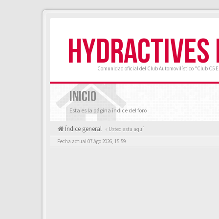
HYDRACTIVES
Comunidad oficial del Club Automovilístico "Club C5 
INICIO
Esta es la página índice del foro
Índice general
« Usted esta aquí
Fecha actual 07 Ago 2026, 15:59