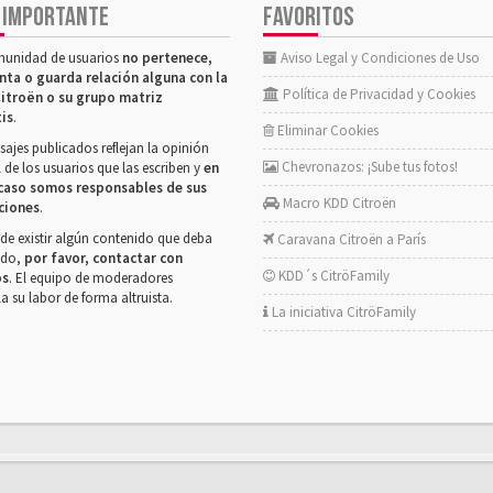
 IMPORTANTE
FAVORITOS
munidad de usuarios
no pertenece,
Aviso Legal y Condiciones de Uso
nta o guarda relación alguna con la
Política de Privacidad y Cookies
itroën o su grupo matriz
tis
.
Eliminar Cookies
ajes publicados reflejan la opinión
Chevronazos: ¡Sube tus fotos!
 de los usuarios que las escriben y
en
caso somos responsables de sus
Macro KDD Citroën
ciones
.
de existir algún contenido que deba
Caravana Citroën a París
rado,
por favor, contactar con
KDD´s CitröFamily
os
. El equipo de moderadores
la su labor de forma altruista.
La iniciativa CitröFamily