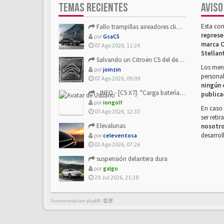
TEMAS RECIENTES
AVISO
Esta co
Fallo trampillas aireadores climatizador
represe
por
GsaC5
marca C
07 Ago 2026, 11:24
Stellan
Salvando un Citroën C5 del desguace: Presentación y seguimiento
Los mens
por
joinzin
personal
07 Ago 2026, 09:09
ningún 
- INFO - [C5 X7]: "Carga batería o alimentación eléctri...
publica
por
iongolf
En caso 
03 Ago 2026, 12:33
ser reti
Elevalunas
nosotr
desarrol
por
celeventosa
02 Ago 2026, 07:26
suspensión delantera dura
por
galgo
29 Jul 2026, 21:28
Funcionando con phpBB -