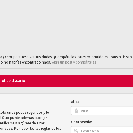
legrαm
para resolver tus dudas. ¡Compártelas! Nuestro sentido es transmitir sab
ado no habrías encontrado nada.
Abre un post y compártelas
trol de Usuario
Alias:
 solo unos pocos segundos y le
el Sitio puede además otorgar
Contraseña:
ntificarse asegúrese de estar
onadas. Por favor lea las reglas de los