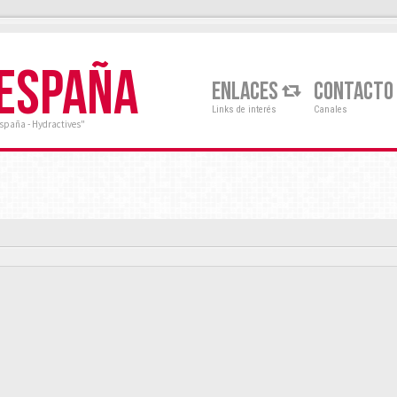
 ESPAÑA
ENLACES
CONTACTO
Links de interés
Canales
España - Hydractives"