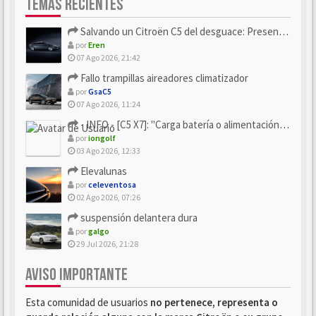
TEMAS RECIENTES
Salvando un Citroën C5 del desguace: Presentación y seguimiento
por
Eren
07 Ago 2026, 21:42
Fallo trampillas aireadores climatizador
por
GsaC5
07 Ago 2026, 11:24
- INFO - [C5 X7]: "Carga batería o alimentación eléctri...
por
iongolf
03 Ago 2026, 12:33
Elevalunas
por
celeventosa
02 Ago 2026, 07:26
suspensión delantera dura
por
galgo
29 Jul 2026, 21:28
AVISO IMPORTANTE
Esta comunidad de usuarios
no pertenece, representa o