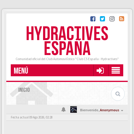
HYDRACTIVES
ESPAÑA
Comunidad oficial del Club Automovilístico "Club C5 España - Hydractives"
MENÚ
INICIO
Bienvenido,
Anonymous
Fecha actual 09 Ago 2026, 02:28