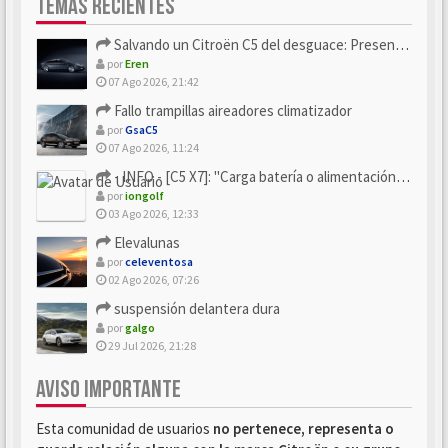
TEMAS RECIENTES
Salvando un Citroën C5 del desguace: Presentación y seguimiento
por
Eren
07 Ago 2026, 21:42
Fallo trampillas aireadores climatizador
por
GsaC5
07 Ago 2026, 11:24
- INFO - [C5 X7]: "Carga batería o alimentación eléctri...
por
iongolf
03 Ago 2026, 12:33
Elevalunas
por
celeventosa
02 Ago 2026, 07:26
suspensión delantera dura
por
galgo
29 Jul 2026, 21:28
AVISO IMPORTANTE
Esta comunidad de usuarios
no pertenece, representa o