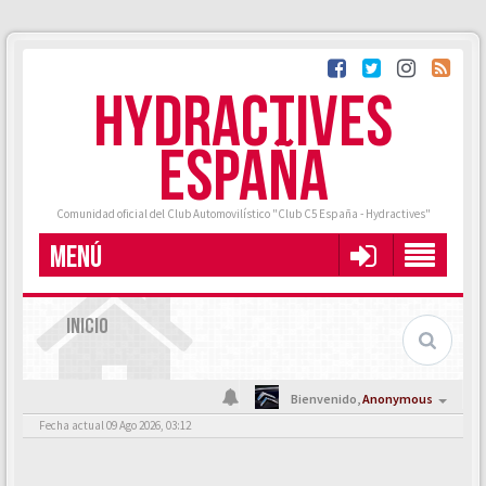
HYDRACTIVES
ESPAÑA
Comunidad oficial del Club Automovilístico "Club C5 España - Hydractives"
MENÚ
INICIO
Bienvenido,
Anonymous
Fecha actual 09 Ago 2026, 03:12